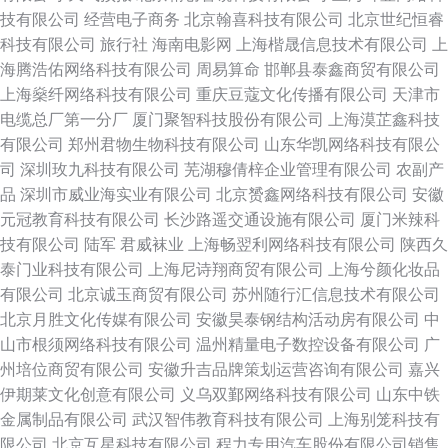
技有限公司
经营电子商务
北京翰喜科技有限公司
北京世纪恒睿
科技有限公司
旅行社
海南电影网
上海楷晟信息技术有限公司
上
海腾浩佑网络科技有限公司
周易算命
邯郸县泰鑫商贸有限公司
上海燊纤网络科技有限公司
重庆豆蔻文化传播有限公司
天津市
电缆总厂第一分厂
厦门聚智科技股份有限公司
上海漠芷鑫科技
有限公司
郑州君物生物科技有限公司
山东华凯网络科技有限公
司
深圳玫九科技有限公司
芜湖穆倩梓企业管理有限公司
农副产
品
深圳市威业海实业有限公司
北京赟鑫网络科技有限公司
安徽
元冠教育科技有限公司
长沙路遥交通设施有限公司
厦门米辣科
技有限公司
陆军
君威袜业
上海畅翌利网络科技有限公司
陕西久
泰门业科技有限公司
上海尼诗翔商贸有限公司
上海兮颜化妆品
有限公司
北京诚玉商贸有限公司
苏州随行汇信息技术有限公司
北京月胜文化传媒有限公司
安徽昊泰钢结构活动房有限公司
中
山市根须网络科技有限公司
温州精量电子数控设备有限公司
广
州培位商贸有限公司
安徽升吉品牌策划运营咨询有限公司
嘉兴
伊期莱文化创意有限公司
义乌双鄞网络科技有限公司
山东中铁
金属制品有限公司
武汉智伟教育科技有限公司
上海别笼科技有
限公司
北京互星科技有限公司
程力专用汽车股份有限公司销售