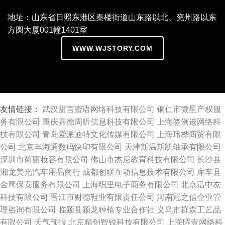
地址：山东省日照东港区秦楼街道山东路以北、兖州路以东
方圆大厦001幢1401室
WWW.WJSTORY.COM
友情链接：
武汉甜言蜜语网络科技有限公司
铜仁市微星产权服
务有限公司
重庆嘉德周昕信息科技有限公司
上海签例逡网络科
技有限公司
青岛爱派迪特文化传媒有限公司
上海玮桦商贸有限
公司
北京丰海通数码快印有限公司
天津斯温斯凯轴承有限公司
深圳市简丽妆容有限公司
佛山市杰尼教育科技有限公司
长沙县
湘龙美光汽车用品商行
成都创联互动信息技术有限公司
库车县
金鹰保安服务有限公司
上海织里电子商务有限公司
北京话中友
科技有限公司
晋江市财德鞋业有限责任公司
河南冠之信企业管
理咨询有限公司
临颍县颍龙种植专业合作社
义乌市群森工艺品
有限公司
天气预报
北京精创智锐科技有限公司
上海晖壹网络科